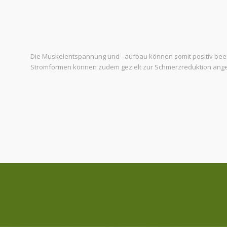
Die Muskelentspannung und –aufbau können somit positiv beei
Stromformen können zudem gezielt zur Schmerzreduktion ang