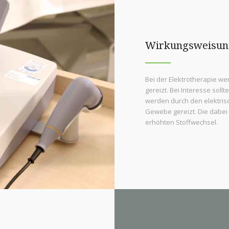
Wirkungsweisun
Bei der Elektrotherapie w
gereizt. Bei Interesse soll
werden durch den elektris
Gewebe gereizt. Die dabei
erhöhten Stoffwechsel.