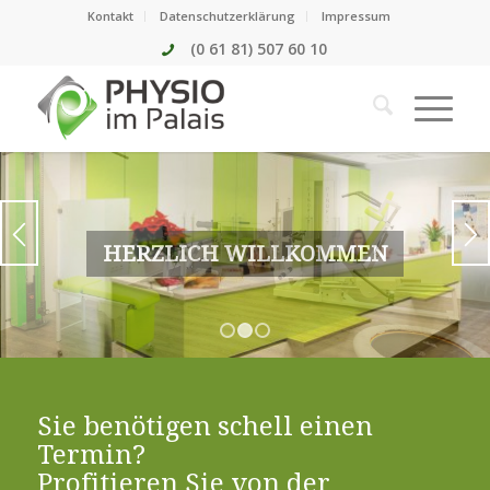
Kontakt
Datenschutzerklärung
Impressum
(0 61 81) 507 60 10
KRANKENGYMNASTIK AM GERÄT
1
2
3
Sie benötigen schell einen
Termin?
Profitieren Sie von der