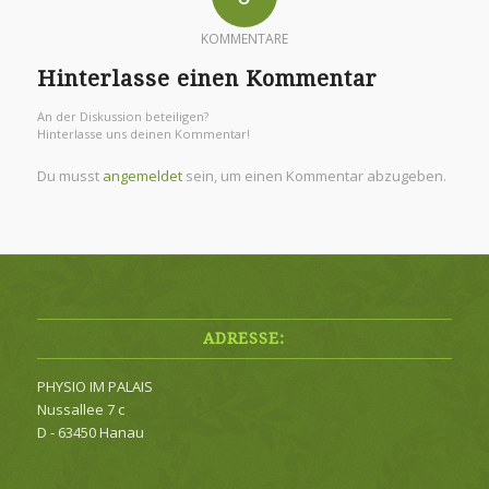
KOMMENTARE
Hinterlasse einen Kommentar
An der Diskussion beteiligen?
Hinterlasse uns deinen Kommentar!
Du musst
angemeldet
sein, um einen Kommentar abzugeben.
ADRESSE:
PHYSIO IM PALAIS
Nussallee 7 c
D - 63450 Hanau