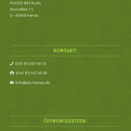
PHYSIO IM PALAIS
Nussallee 7 c
D - 63450 Hanau
KONTAKT:
(0 61 81) 507 60 10
(0 61 81) 507 60 09
info@pip-hanau.de
ÖFFNUNGSZEITEN: